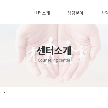
센터소개
상담분야
상
센터소개
커플부부상담
상
상담자소개-강동점
심리상담
상담자소개-용인점
가족상담
센터소개
트라우마상담센터
아동청소년상담
수퍼바이저소개
목회자선교사상담
Counseling center
오시는길
집단상담